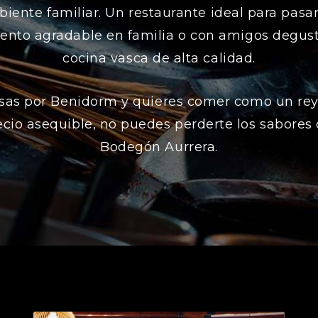
iente familiar. Un restaurante ideal para pasa
nto agradable en familia o con amigos degus
cocina vasca de alta calidad.
asas por Benidorm y quieres comer como un rey
ecio asequible, no puedes perderte los sabores 
Bodegón Aurrera.