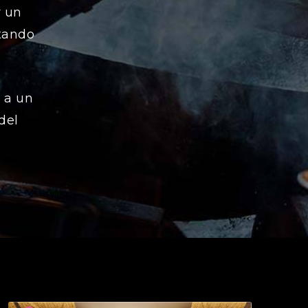
r un
tando
 a un
del