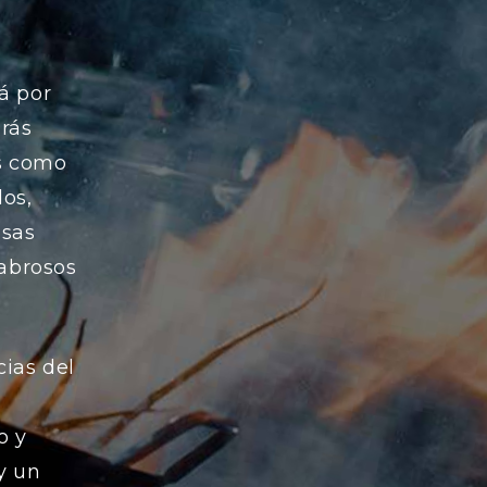
á por
rás
es como
dos,
osas
sabrosos
ias del
o y
y un