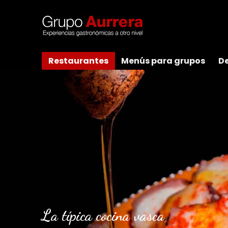
Restaurantes
Menús para grupos
De
La típica cocina vasca