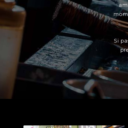
amb
mome
Si p
pr