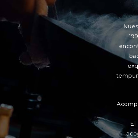
Nues
19
encont
bac
exq
tempura
Acompa
El
aco