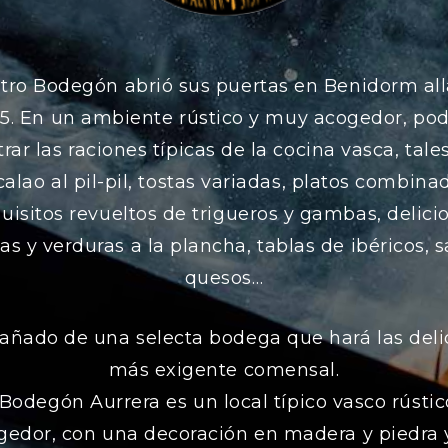
tro Bodegón abrió sus puertas en Benidorm all
95. En un ambiente rústico y muy acogedor, pod
rar las raciones típicas de la cocina vasca, tal
alao al pil-pil, tostas variadas, platos combina
uisitos revueltos de trigueros y gambas, delici
s y verduras a la plancha, tablas de ibéricos, 
quesos…
ñado de una selecta bodega que hará las delic
más exigente comensal.
 Bodegón Aurrera es un local típico vasco rústic
gedor, con una decoración en madera y piedra 