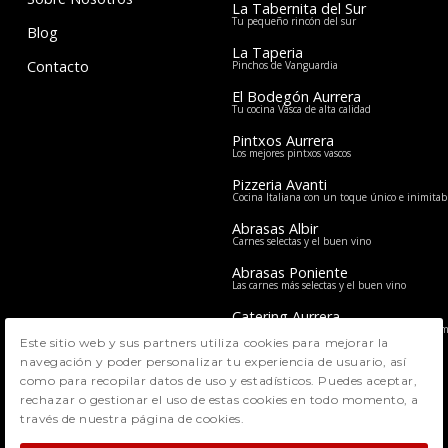
La Tabernita del Sur
Tu pequeño rincón del sur
Blog
La Taperia
Contacto
Pinchos de Vanguardia
El Bodegón Aurrera
Tu cocina Vasca de alta calidad
Pintxos Aurrera
Los mejores pintxos vascos
Pizzeria Avanti
Cocina Italiana con un toque único e inimitab
Abrasas Albir
Carnes selectas y el buen vino
Abrasas Poniente
Las carnes más selectas y el buen vino
Catering Aurrera
El mejor servicio de Catering para eventos y e
Este sitio web y sus partners utiliza cookies para mejorar la
navegación y poder personalizar tu experiencia de usuario, así
como para recopilar datos de uso y estadísticos. Puedes aceptar,
rechazar o gestionar el uso de estas cookies en todo momento, a
Aviso Legal
Política de Privacidad
través de nuestra página de cookies.
Política de Cookies