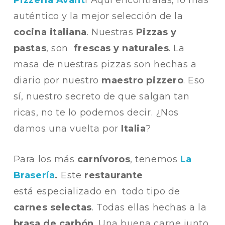
Pizzería Avant
i Aquí encontrarás, lo más
auténtico y la mejor selección de la
cocina italiana
. Nuestras
Pizzas y
pastas
, son
frescas y naturales
. La
masa de nuestras pizzas son hechas a
diario por nuestro
maestro pizzero
. Eso
sí, nuestro secreto de que salgan tan
ricas, no te lo podemos decir. ¿Nos
damos una vuelta por
Italia
?
Para los más
carnívoros
, tenemos
La
Brasería
.
Este
restaurante
está especializado en todo tipo de
carnes selectas
. Todas ellas hechas a la
brasa de carbón
. Una buena carne junto